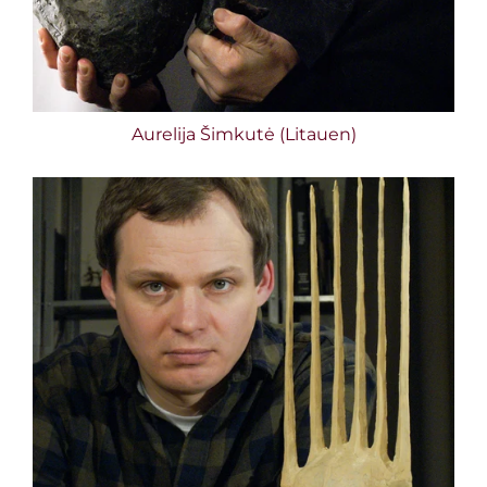
Aurelija Šimkutė (Litauen)