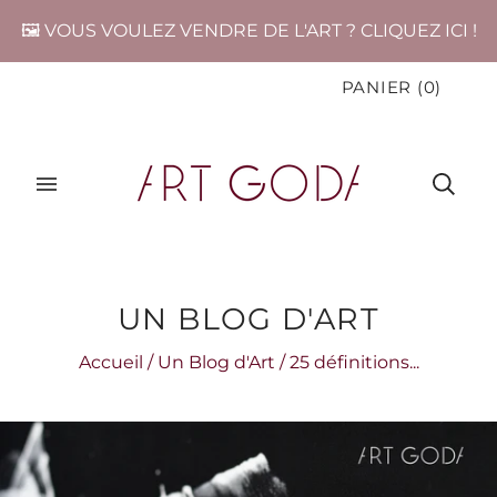
🖼️ VOUS VOULEZ VENDRE DE L'ART ? CLIQUEZ ICI !
PANIER
(
0
)
UN BLOG D'ART
Accueil
/
Un Blog d'Art
/
25 définitions...