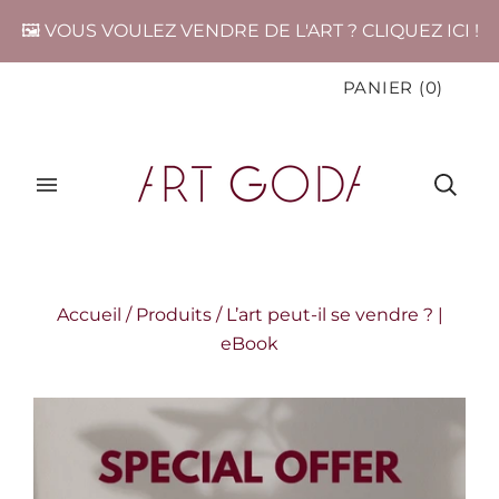
🖼️ VOUS VOULEZ VENDRE DE L'ART ? CLIQUEZ ICI !
PANIER
(
0
)
Accueil
/
Produits
/
L’art peut-il se vendre ? |
eBook